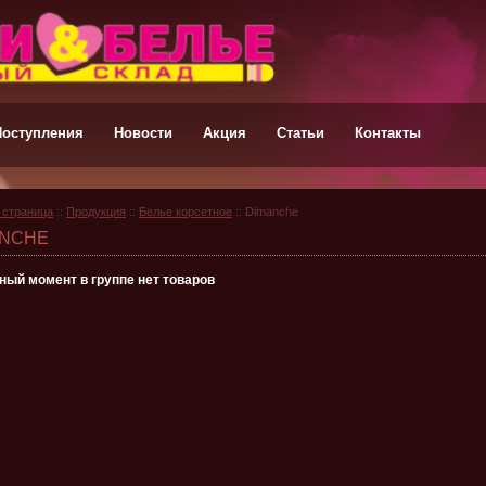
Поступления
Новости
Акция
Статьи
Контакты
 страница
::
Продукция
::
Белье корсетное
:: Dimanche
ANCHE
ный момент в группе нет товаров