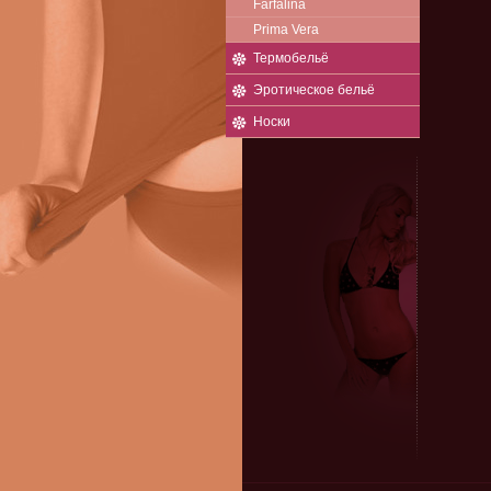
Farfalina
Prima Vera
Термобельё
Эротическое бельё
Носки