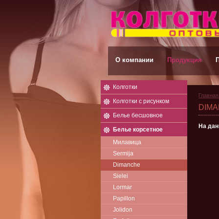
О компании
Продукция
Колготки
Главная
Колготки с рисунком
DIM
Белье бесшовное
На дан
Белье корсетное
Милавица
Sermija
Dimanche
Sielei
Lormar
Papillon
Jolidon