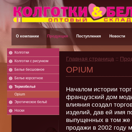
О компании
Продукция
Поступления
Новости
Колготки
Главная страница
::
Про
Колготки с рисунком
OPIUM
Белье бесшовное
Белье корсетное
Термобельё
Началом истории торг
Opium
французский дом моды
Эротическое бельё
влияния создал торго
Носки
изделий, дав ей имя 
выпущенных в том же 
продажи в 2002 году 