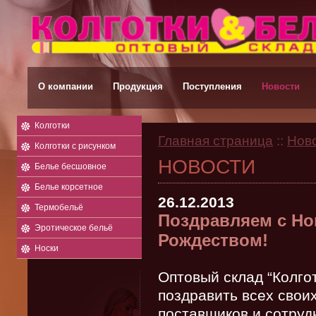
О компании
Продукция
Поступления
Новости
Колготки
Главная страница
::
Нов
Колготки с рисунком
НОВОСТИ
Белье бесшовное
Белье корсетное
26.12.2013
Термобельё
Поздравляем с Н
Эротическое бельё
Рождеством!
Носки
Оптовый склад “Колго
поздравить всех своих
поставщиков и сотруд