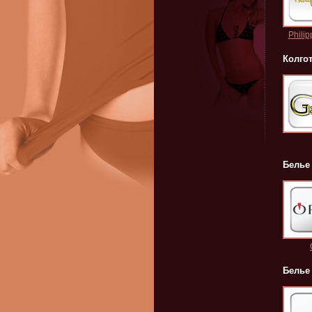
Phili
Колго
Белье
Белье