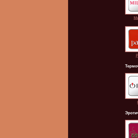
М
P
Термо
Эроти