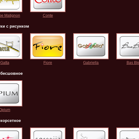
ppe Matignon
Conte
тки с рисунком
Gatta
Fiore
Gabriella
Bas Bl
 бесшовное
Opium
 корсетное