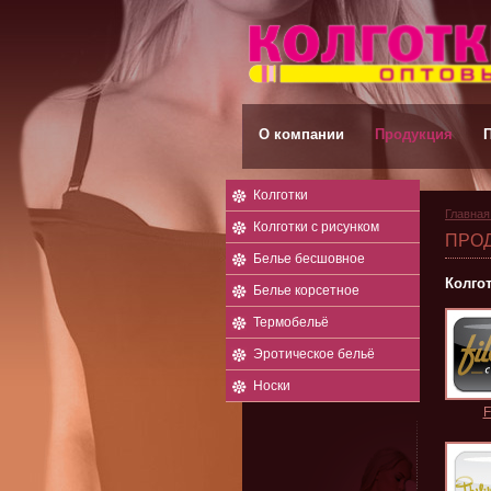
О компании
Продукция
Колготки
Главная
Колготки с рисунком
ПРО
Белье бесшовное
Колго
Белье корсетное
Термобельё
Эротическое бельё
Носки
F