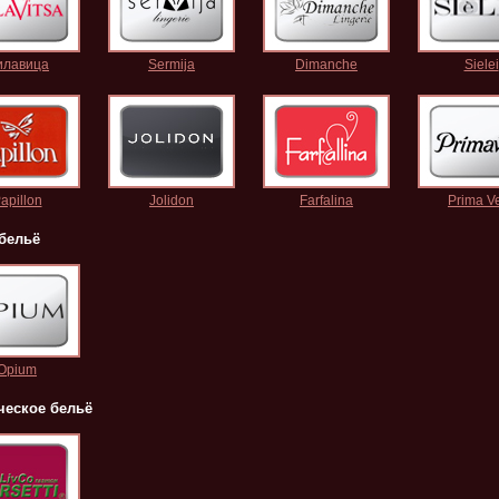
илавица
Sermija
Dimanche
Sielei
apillon
Jolidon
Farfalina
Prima V
бельё
Opium
ческое бельё