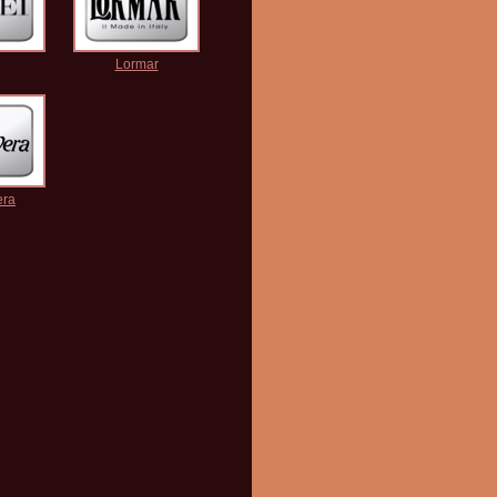
Lormar
era