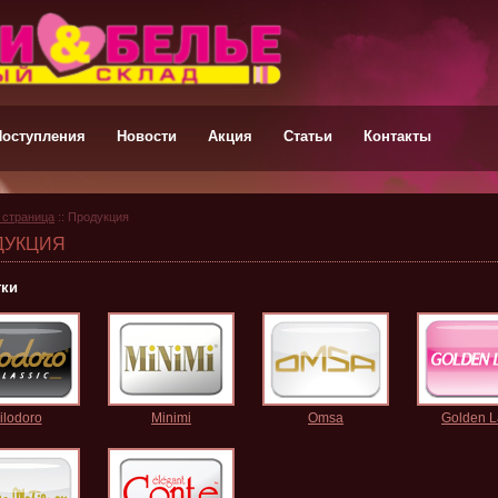
Поступления
Новости
Акция
Статьи
Контакты
 страница
:: Продукция
ДУКЦИЯ
тки
ilodoro
Minimi
Omsa
Golden L